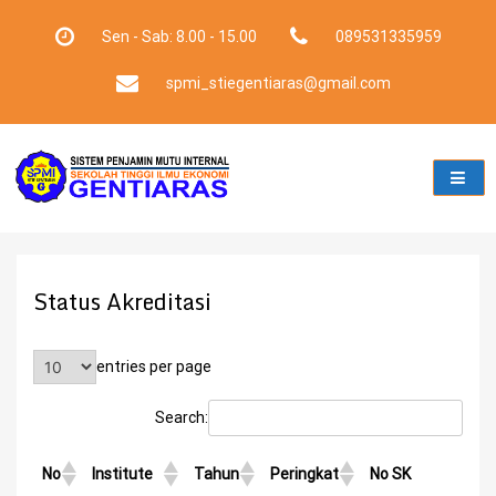
Skip
to
Sen - Sab: 8.00 - 15.00
089531335959
content
spmi_stiegentiaras@gmail.com
Status Akreditasi
entries per page
Search:
No
Institute
Tahun
Peringkat
No SK