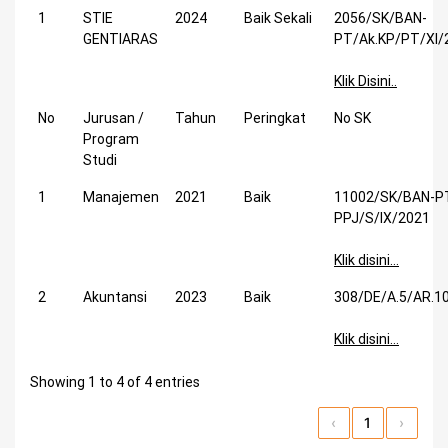
1
STIE
2024
Baik Sekali
2056/SK/BAN-
GENTIARAS
PT/Ak.KP/PT/XI/
Klik Disini..
No
Jurusan /
Tahun
Peringkat
No SK
Program
Studi
1
Manajemen
2021
Baik
11002/SK/BAN-P
PPJ/S/IX/2021
Klik disini…
2
Akuntansi
2023
Baik
308/DE/A.5/AR.10
Klik disini…
Showing 1 to 4 of 4 entries
‹
1
›